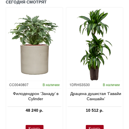
СЕГОДНЯ СМОТРЯТ
Гидропоника
CC0040807
В наличии
1DRHS3S30
В наличии
в
Филодендрон ‘Занаду’ в
Драцена душистая ‘Гавайи
Cylinder
Саншайн’
48 240 р.
10 512 р.
Купить
Купить