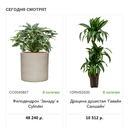
СЕГОДНЯ СМОТРЯТ
Гидропоника
CC0040807
В наличии
1DRHS3S30
В наличии
в
Филодендрон ‘Занаду’ в
Драцена душистая ‘Гавайи
Cylinder
Саншайн’
48 240 р.
10 512 р.