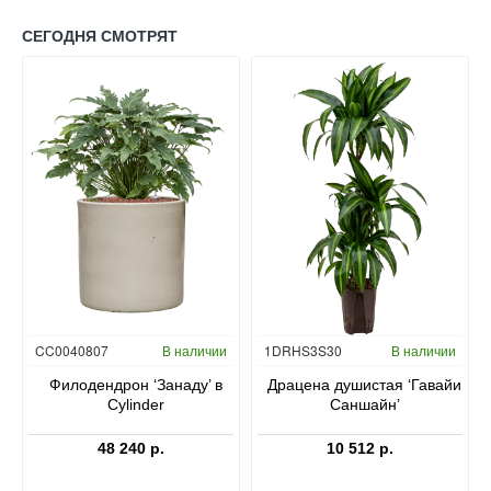
СЕГОДНЯ СМОТРЯТ
Гидропоника
CC0040807
В наличии
1DRHS3S30
В наличии
в
Филодендрон ‘Занаду’ в
Драцена душистая ‘Гавайи
Cylinder
Саншайн’
48 240 р.
10 512 р.