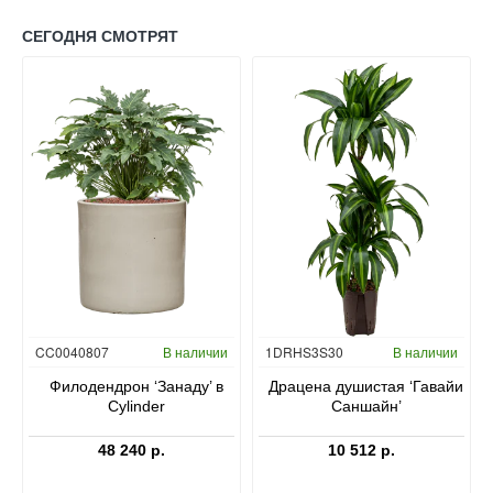
СЕГОДНЯ СМОТРЯТ
Гидропоника
CC0040807
В наличии
1DRHS3S30
В наличии
в
Филодендрон ‘Занаду’ в
Драцена душистая ‘Гавайи
Cylinder
Саншайн’
48 240 р.
10 512 р.