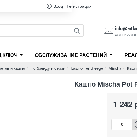
Вход | Регистрация
info@artka
для писем и
Д КЛЮЧ
ОБСЛУЖИВАНИЕ РАСТЕНИЙ
РЕА
ветов и кашпо
По бренду и серии
Кашпо Ter Steege
Mischa
Кашпо
Кашпо Mischa Pot F
1 242 