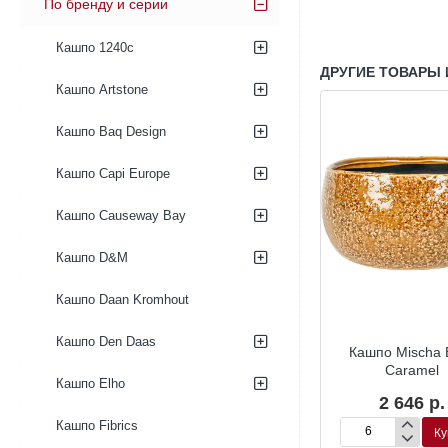
По бренду и серии
Кашпо 1240c
ДРУГИЕ ТОВАРЫ 
Кашпо Artstone
Кашпо Baq Design
Кашпо Capi Europe
Кашпо Causeway Bay
Кашпо D&M
Кашпо Daan Kromhout
Кашпо Den Daas
a Pot Forest
Кашпо Mischa Pot Tall
Кашпо Mischa 
Caramel
Caramel
10 р.
Кашпо Elho
5 022 р.
2 646 р.
Кашпо Fibrics
Купить
Купить
Ку
Кашпо
Кашпо