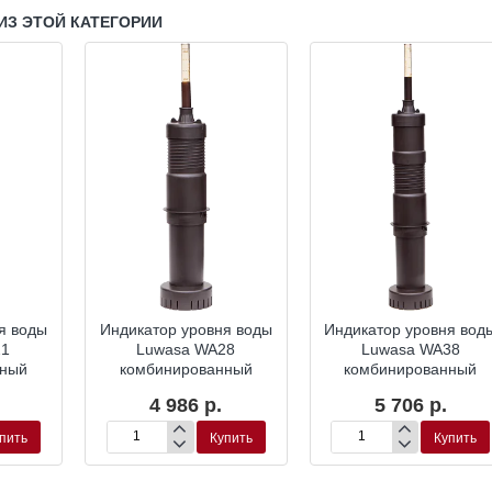
ИЗ ЭТОЙ КАТЕГОРИИ
я воды
Индикатор уровня воды
Индикатор уровня вод
21
Luwasa WA28
Luwasa WA38
нный
комбинированный
комбинированный
4 986 р.
5 706 р.
пить
Купить
Купить
Индикатор
Индикатор
уровня
уровня
воды
воды