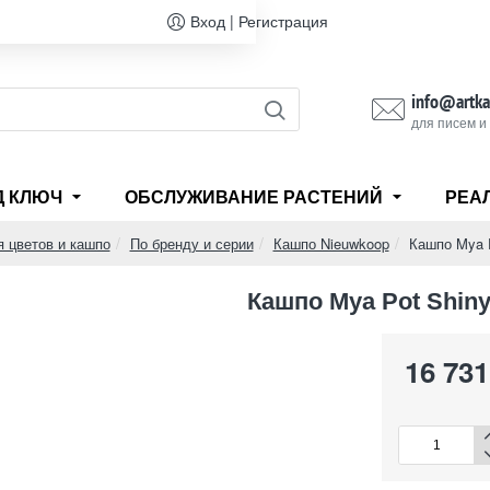
Вход | Регистрация
info@artka
для писем и
Д КЛЮЧ
ОБСЛУЖИВАНИЕ РАСТЕНИЙ
РЕА
я цветов и кашпо
По бренду и серии
Кашпо Nieuwkoop
Кашпо Mya 
Кашпо Mya Pot Shin
16 731