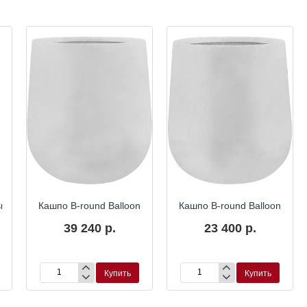
Окраска по RAL
Окраска по RAL
ы
Кашпо B-round Balloon
Кашпо B-round Balloon
39 240 р.
23 400 р.
Купить
Купить
Кашпо
Кашпо
B-
B-
round
round