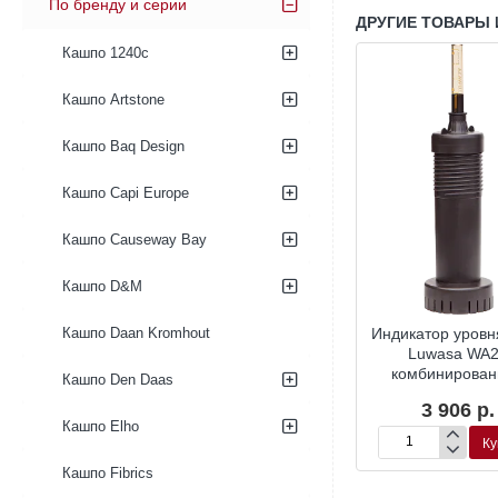
По бренду и серии
ДРУГИЕ ТОВАРЫ 
Кашпо 1240c
Кашпо Artstone
Кашпо Baq Design
Кашпо Capi Europe
Кашпо Causeway Bay
Кашпо D&M
Окраска по RAL
Окраска по RAL
ound Couple
Кашпо B-round Couple
Индикатор уровн
Кашпо Daan Kromhout
Luwasa WA
00 р.
59 760 р.
комбинирова
Кашпо Den Daas
3 906 р.
Кашпо Elho
Купить
Купить
Ку
Кашпо
Индикатор
B-
уровня
Кашпо Fibrics
round
воды