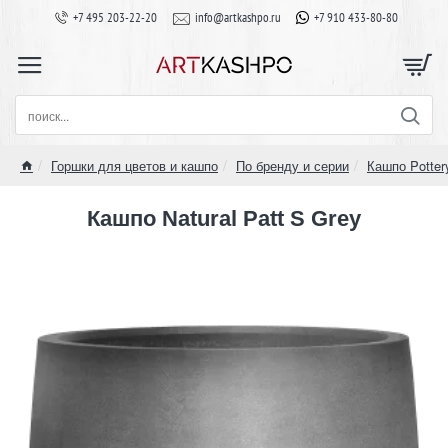
+7 495 203-22-20
info@artkashpo.ru
+7 910 433-80-80
поиск...
Горшки для цветов и кашпо
По бренду и серии
Кашпо Potter
home
Кашпо Natural Patt S Grey