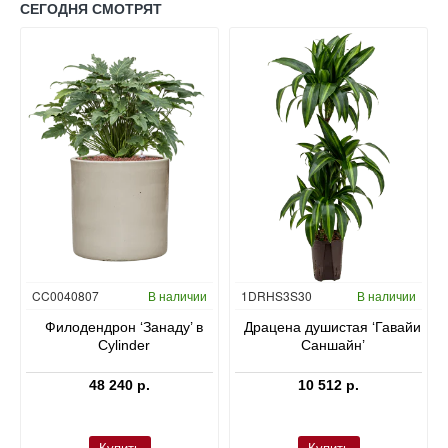
СЕГОДНЯ СМОТРЯТ
Гидропоника
CC0040807
В наличии
1DRHS3S30
В наличии
в
Филодендрон ‘Занаду’ в
Драцена душистая ‘Гавайи
Cylinder
Саншайн’
48 240 р.
10 512 р.