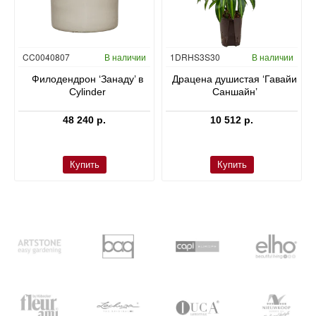
Гидропоника
CC0040807
В наличии
1DRHS3S30
В наличии
в
Филодендрон ‘Занаду’ в
Драцена душистая ‘Гавайи
Cylinder
Саншайн’
48 240 р.
10 512 р.
Купить
Купить