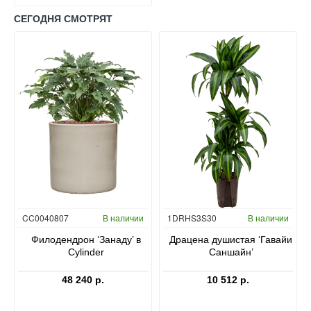
СЕГОДНЯ СМОТРЯТ
Гидропоника
CC0040807
В наличии
1DRHS3S30
В наличии
в
Филодендрон ‘Занаду’ в
Драцена душистая ‘Гавайи
Cylinder
Саншайн’
48 240 р.
10 512 р.