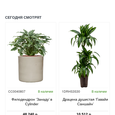
СЕГОДНЯ СМОТРЯТ
Гидропоника
CC0040807
В наличии
1DRHS3S30
В наличии
в
Филодендрон ‘Занаду’ в
Драцена душистая ‘Гавайи
Cylinder
Саншайн’
48 240 р.
10 512 р.