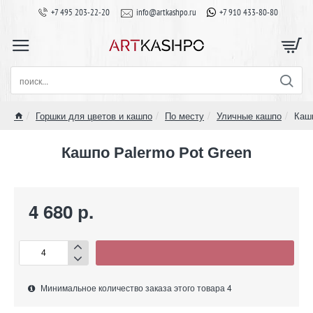
+7 495 203-22-20
info@artkashpo.ru
+7 910 433-80-80
поиск...
Горшки для цветов и кашпо
По месту
Уличные кашпо
Кашп
home
Кашпо Palermo Pot Green
4 680 р.
Минимальное количество заказа этого товара 4