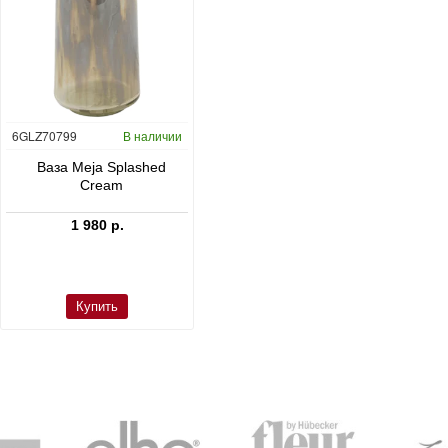
6GLZ70799
В наличии
6FSTDGD14
В наличии
C
Ваза Meja Splashed
Кашпо Cement & Stone
Cream
Dax L Dioriet Grey
1 980 р.
24 300 р.
Купить
Купить