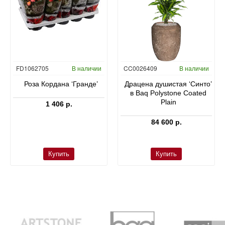
FD1062705
В наличии
CC0026409
В наличии
Роза Кордана ‘Гранде’
Драцена душистая ‘Синто’
в Baq Polystone Coated
Plain
1 406 р.
84 600 р.
Купить
Купить