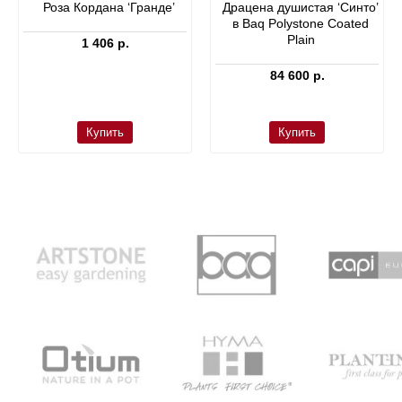
Роза Кордана ‘Гранде’
Драцена душистая ‘Синто’
в Baq Polystone Coated
Plain
1 406 р.
84 600 р.
Купить
Купить