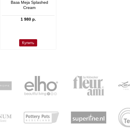
Ваза Meja Splashed
Кашпо Cement & Stone
Cream
Dax L Dioriet Grey
1 980 р.
24 300 р.
Купить
Купить