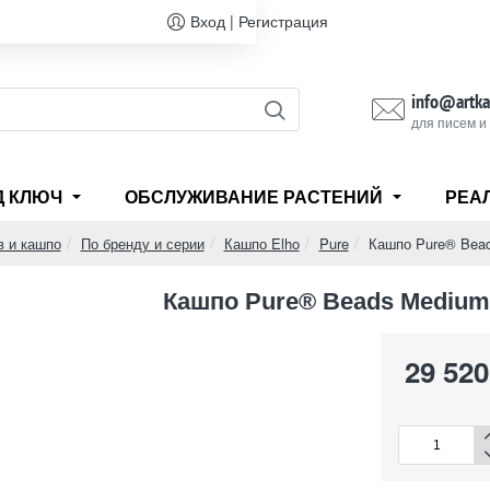
Вход | Регистрация
info@artka
для писем и
Д КЛЮЧ
ОБСЛУЖИВАНИЕ РАСТЕНИЙ
РЕА
в и кашпо
По бренду и серии
Кашпо Elho
Pure
Кашпо Pure® Bead
Кашпо Pure® Beads Medium
29 520