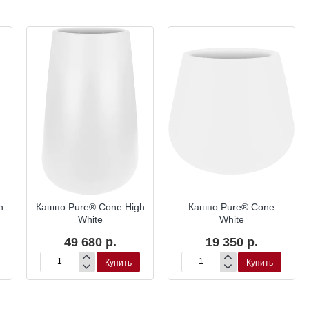
h
Кашпо Pure® Cone High
Кашпо Pure® Cone
White
White
49 680 р.
19 350 р.
Купить
Купить
Кашпо
Кашпо
Pure®
Pure®
Cone
Cone
High
White