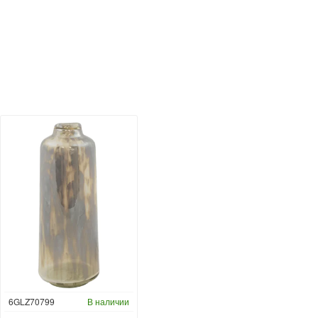
6GLZ70799
В наличии
6FSTDGD14
В наличии
C