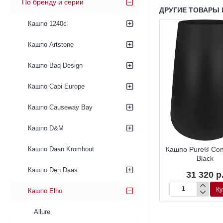
По бренду и серии
ДРУГИЕ ТОВАРЫ 
Кашпо 1240c
Кашпо Artstone
Кашпо Baq Design
Кашпо Capi Europe
Кашпо Causeway Bay
Кашпо D&M
re® Round
Кашпо Pure® Round
Кашпо Pure® Con
Кашпо Daan Kromhout
ite
White
Black
Кашпо Den Daas
90 р.
30 780 р.
31 320 р
Купить
Купить
Ку
Кашпо Elho
Кашпо
Кашпо
Pure®
Pure®
Round
Cone
Allure
White
High