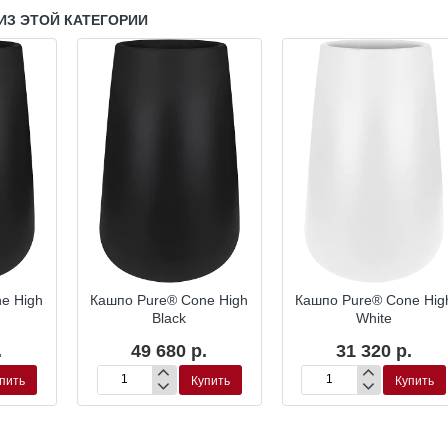
ИЗ ЭТОЙ КАТЕГОРИИ
e High
Кашпо Pure® Cone High
Кашпо Pure® Cone Hig
Black
White
.
49 680 р.
31 320 р.
пить
Купить
Купить
Кашпо
Кашпо
Pure®
Pure®
Cone
Cone
High
High