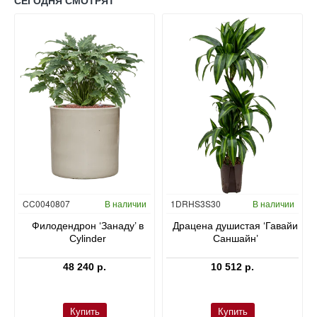
СЕГОДНЯ СМОТРЯТ
Гидропоника
CC0040807
В наличии
1DRHS3S30
В наличии
в
Филодендрон ‘Занаду’ в
Драцена душистая ‘Гавайи
Cylinder
Саншайн’
48 240 р.
10 512 р.
Купить
Купить