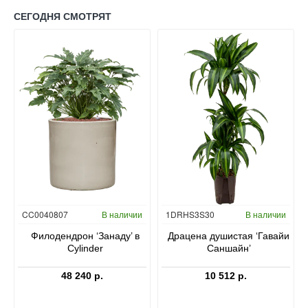
СЕГОДНЯ СМОТРЯТ
Гидропоника
CC0040807
В наличии
1DRHS3S30
В наличии
в
Филодендрон ‘Занаду’ в
Драцена душистая ‘Гавайи
Cylinder
Саншайн’
48 240 р.
10 512 р.