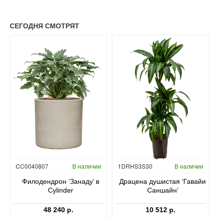
СЕГОДНЯ СМОТРЯТ
Гидропоника
CC0040807
В наличии
1DRHS3S30
В наличии
в
Филодендрон ‘Занаду’ в
Драцена душистая ‘Гавайи
Cylinder
Саншайн’
48 240 р.
10 512 р.