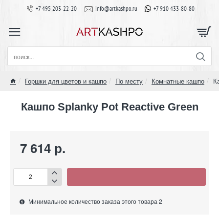
+7 495 203-22-20
info@artkashpo.ru
+7 910 433-80-80
поиск...
Горшки для цветов и кашпо
По месту
Комнатные кашпо
К
home
Кашпо Splanky Pot Reactive Green
7 614 р.
Минимальное количество заказа этого товара 2