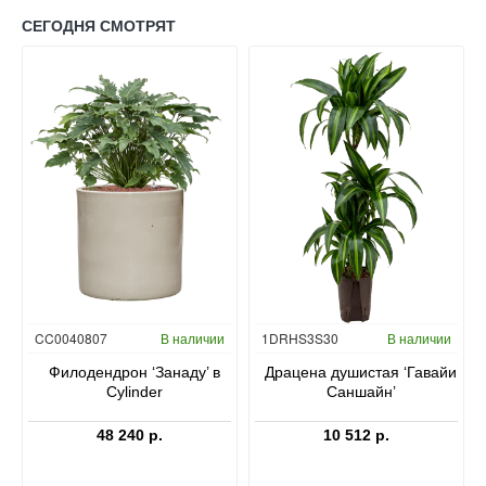
СЕГОДНЯ СМОТРЯТ
Гидропоника
CC0040807
В наличии
1DRHS3S30
В наличии
в
Филодендрон ‘Занаду’ в
Драцена душистая ‘Гавайи
Cylinder
Саншайн’
48 240 р.
10 512 р.