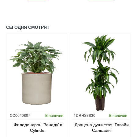
СЕГОДНЯ СМОТРЯТ
Гидропоника
CC0040807
В наличии
1DRHS3S30
В наличии
в
Филодендрон ‘Занаду’ в
Драцена душистая ‘Гавайи
Cylinder
Саншайн’