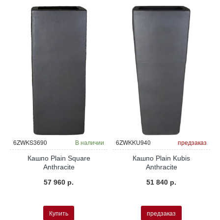
и
6ZWKS3690
В наличии
6ZWKKU940
предзаказ
Кашпо Plain Square
Кашпо Plain Kubis
Anthracite
Anthracite
57 960 р.
51 840 р.
Купить
предзаказ