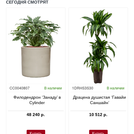
СЕГОДНЯ СМОТРЯТ
Гидропоника
CC0040807
В наличии
1DRHS3S30
В наличии
в
Филодендрон ‘Занаду’ в
Драцена душистая ‘Гавайи
Cylinder
Саншайн’
48 240 р.
10 512 р.
Купить
Купить