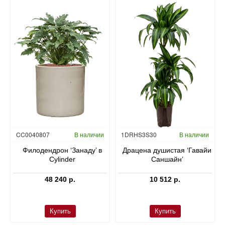
Гидропоника
CC0040807
В наличии
1DRHS3S30
В наличии
в
Филодендрон ‘Занаду’ в
Драцена душистая ‘Гавайи
Cylinder
Саншайн’
48 240 р.
10 512 р.
Купить
Купить