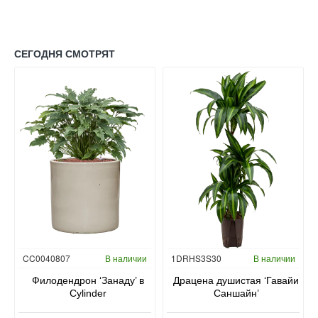
СЕГОДНЯ СМОТРЯТ
Гидропоника
CC0040807
В наличии
1DRHS3S30
В наличии
в
Филодендрон ‘Занаду’ в
Драцена душистая ‘Гавайи
Cylinder
Саншайн’