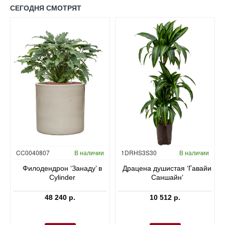
СЕГОДНЯ СМОТРЯТ
Гидропоника
CC0040807
В наличии
1DRHS3S30
В наличии
в
Филодендрон ‘Занаду’ в
Драцена душистая ‘Гавайи
Cylinder
Саншайн’
48 240 р.
10 512 р.