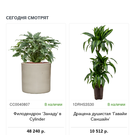
СЕГОДНЯ СМОТРЯТ
Гидропоника
CC0040807
В наличии
1DRHS3S30
В наличии
в
Филодендрон ‘Занаду’ в
Драцена душистая ‘Гавайи
Cylinder
Саншайн’
48 240 р.
10 512 р.