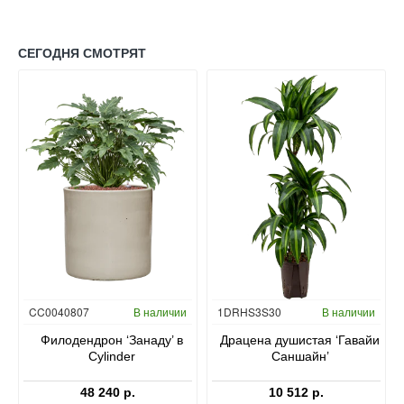
СЕГОДНЯ СМОТРЯТ
Гидропоника
CC0040807
В наличии
1DRHS3S30
В наличии
в
Филодендрон ‘Занаду’ в
Драцена душистая ‘Гавайи
Cylinder
Саншайн’
48 240 р.
10 512 р.