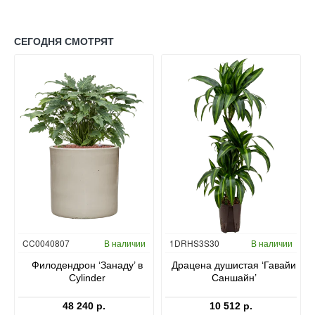
СЕГОДНЯ СМОТРЯТ
Гидропоника
CC0040807
В наличии
1DRHS3S30
В наличии
в
Филодендрон ‘Занаду’ в
Драцена душистая ‘Гавайи
Cylinder
Саншайн’
48 240 р.
10 512 р.