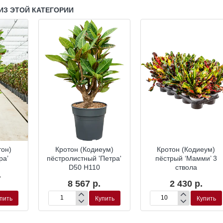
ИЗ ЭТОЙ КАТЕГОРИИ
тон)
Кротон (Кодиеум)
Кротон (Кодиеум)
ра’
пёстролистный 'Петра'
пёстрый ‘Мамми’ 3
D50 H110
ствола
.
8 567 р.
2 430 р.
пить
Купить
Купить
Кротон
Кротон
(Кодиеум)
(Кодиеум)
пёстролистный
пёстрый