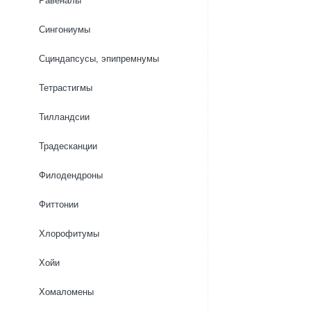
Равеналы
Сингониумы
Сциндапсусы, эпипремнумы
Тетрастигмы
Тилландсии
Традесканции
Филодендроны
Фиттонии
Хлорофитумы
Хойи
Хомаломены