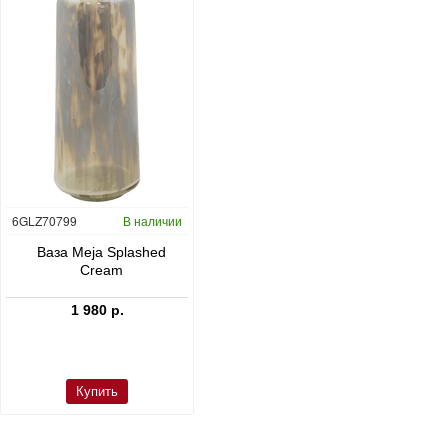
6GLZ70799
В наличии
6FSTDGD14
В наличии
C
Ваза Meja Splashed
Кашпо Cement & Stone
Cream
Dax L Dioriet Grey
1 980 р.
24 300 р.
Купить
Купить