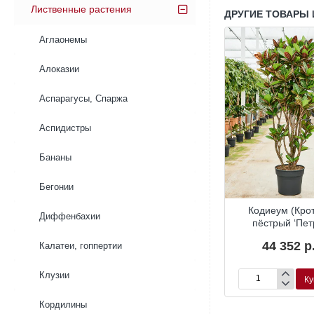
Лиственные растения
ДРУГИЕ ТОВАРЫ 
Аглаонемы
Алоказии
Аспарагусы, Спаржа
Аспидистры
Бананы
Бегонии
(Кодиеум)
Кротон (Кодиеум)
Кодиеум (Кро
Диффенбахии
 ‘Петра’
пёстрый ‘Петра’
пёстрый ‘Пет
20 р.
1 260 р.
44 352 р
Калатеи, гоппертии
Клузии
Купить
Купить
Ку
Кротон
Кодиеум
(Кодиеум)
(Кротон)
Кордилины
пёстрый
пёстрый