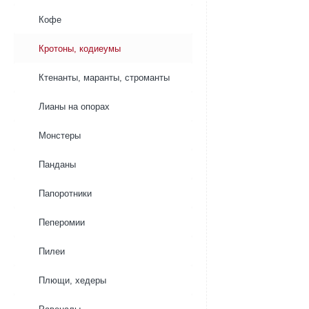
‘Петра’
‘Петра’
Кофе
Кротоны, кодиеумы
Ктенанты, маранты, строманты
Лианы на опорах
Монстеры
Панданы
Папоротники
Пеперомии
Пилеи
Плющи, хедеры