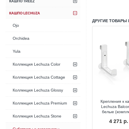
КАШПО TREEZ
КАШПО LECHUZA
ДРУГИЕ ТОВАРЫ 
Ojo
Orchidea
Yula
Коллекция Lechuza Color
Коллекция Lechuza Cottage
Коллекция Lechuza Glossy
 на роликах
Подставка на роликах
Крепления к к
Коллекция Lechuza Premium
о Lechuza
для кашпо Lechuza
Lechuza Balco
ico 70
Cubico антрацит
белые (компл
Коллекция Lechuza Stone
металлик 30
17 р.
4 271 р.
3 922 р.