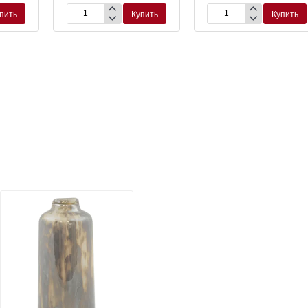
пить
Купить
Купить
Крепления
Лейка
к
Lechuza
кашпо
Yula
Lechuza
бело-
Balconera
розовая
чёрные
(комплект)