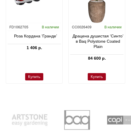
FD1062705
В наличии
CC0026409
В наличии
Роза Кордана ‘Гранде’
Драцена душистая ‘Синто’
в Baq Polystone Coated
Plain
1 406 р.
84 600 р.
Купить
Купить