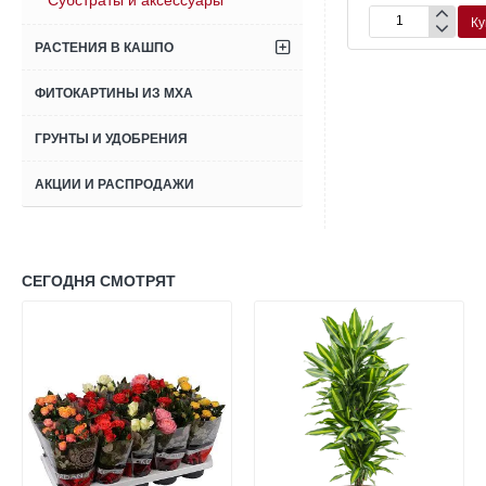
Субстраты и аксессуары
Купить
Купить
Ку
Подставка
Крепления
РАСТЕНИЯ В КАШПО
на
к
роликах
кашпо
для
Lechuza
ФИТОКАРТИНЫ ИЗ МХА
кашпо
Balconera
Lechuza
белые
ГРУНТЫ И УДОБРЕНИЯ
Cubico
(комплект)
антрацит
АКЦИИ И РАСПРОДАЖИ
металлик
30
СЕГОДНЯ СМОТРЯТ