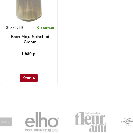
6GLZ70799
В наличии
6FSTDGD14
В наличии
C
Ваза Meja Splashed
Кашпо Cement & Stone
Cream
Dax L Dioriet Grey
1 980 р.
24 300 р.
Купить
Купить