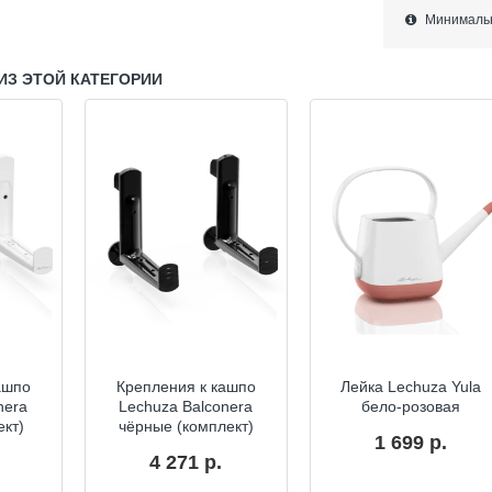
Минимально
ИЗ ЭТОЙ КАТЕГОРИИ
ашпо
Крепления к кашпо
Лейка Lechuza Yula
nera
Lechuza Balconera
бело-розовая
ект)
чёрные (комплект)
1 699 р.
4 271 р.