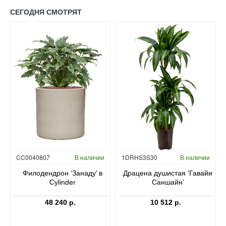
СЕГОДНЯ СМОТРЯТ
Гидропоника
CC0040807
В наличии
1DRHS3S30
В наличии
в
Филодендрон ‘Занаду’ в
Драцена душистая ‘Гавайи
Cylinder
Саншайн’
48 240 р.
10 512 р.