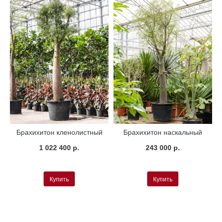
Брахихитон кленолистный
Брахихитон наскальный
1 022 400 р.
243 000 р.
Купить
Купить