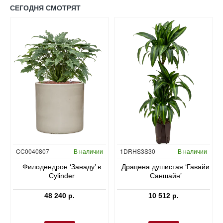
СЕГОДНЯ СМОТРЯТ
Гидропоника
CC0040807
В наличии
1DRHS3S30
В наличии
в
Филодендрон ‘Занаду’ в
Драцена душистая ‘Гавайи
Cylinder
Саншайн’
48 240 р.
10 512 р.