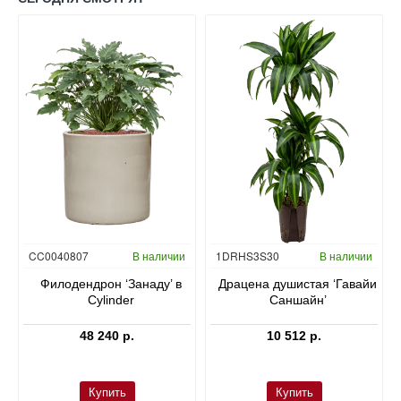
Гидропоника
CC0040807
В наличии
1DRHS3S30
В наличии
в
Филодендрон ‘Занаду’ в
Драцена душистая ‘Гавайи
Cylinder
Саншайн’
48 240 р.
10 512 р.
Купить
Купить