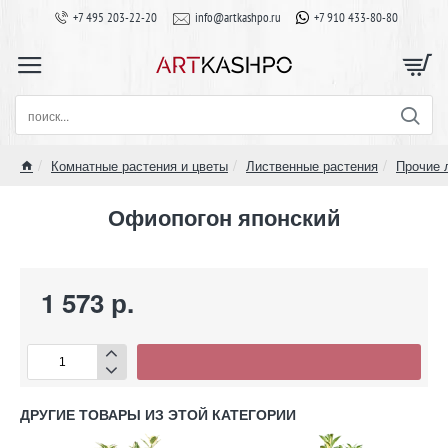
+7 495 203-22-20
info@artkashpo.ru
+7 910 433-80-80
поиск...
Комнатные растения и цветы
Лиственные растения
Прочие 
home
Офиопогон японский
1 573 р.
ДРУГИЕ ТОВАРЫ ИЗ ЭТОЙ КАТЕГОРИИ