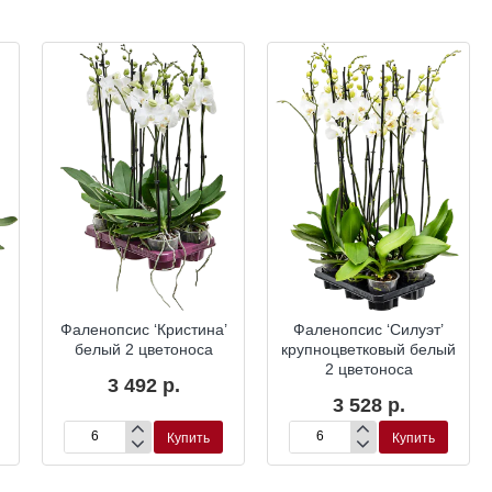
Фаленопсис ‘Кристина’
Фаленопсис ‘Силуэт’
белый 2 цветоноса
крупноцветковый белый
2 цветоноса
3 492 р.
3 528 р.
Купить
Купить
Фаленопсис
Фаленопсис
‘Кристина’
‘Силуэт’
белый
крупноцветковый