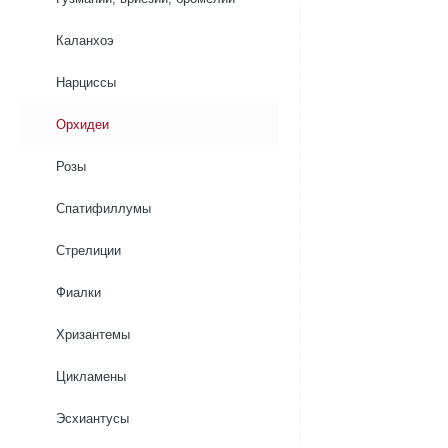
2
шт
цветоноса
D20
Каланхоэ
H60
Нарциссы
Орхидеи
Розы
Спатифиллумы
Стрелиции
Фиалки
Хризантемы
Цикламены
Эсхиантусы