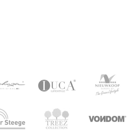
Ред’ в Vibes Fold
Grey
21 600 р.
30 060 р.
Купить
Купить