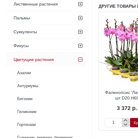
Лиственные растения
ДРУГИЕ ТОВАРЫ 
Пальмы
Суккуленты
Фикусы
Цветущие растения
Азалии
Антуриумы
ис ‘Царин’
Фаленопсис ‘Яра’
Фаленопсис 'Ла
ковый белый
жёлтый 2 цветоноса
шт D20 H6
Бегонии
тоноса
3 330 р.
3 372 р.
Геликонии
10 р.
Купить
Купить
Ку
Гортензии
с
Фаленопсис
Фаленопсис
‘Яра’
'Лаура'
ковый
жёлтый
6
Гузмании, вриезии, бромелии