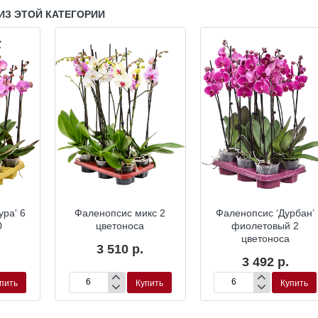
ИЗ ЭТОЙ КАТЕГОРИИ
ура' 6
Фаленопсис микс 2
Фаленопсис ‘Дурбан’
0
цветоноса
фиолетовый 2
цветоноса
3 510 р.
3 492 р.
пить
Купить
Купить
Фаленопсис
Фаленопсис
микс
‘Дурбан’
2
фиолетовый