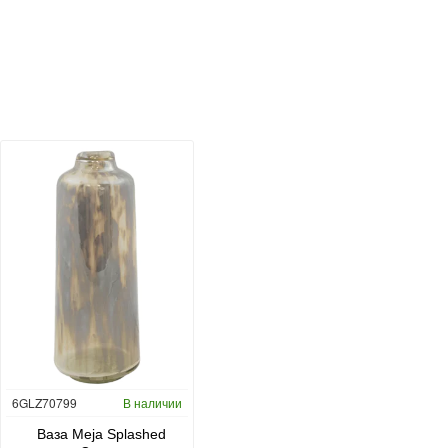
6GLZ70799
В наличии
6FSTDGD14
В наличии
C
Ваза Meja Splashed
Кашпо Cement & Stone