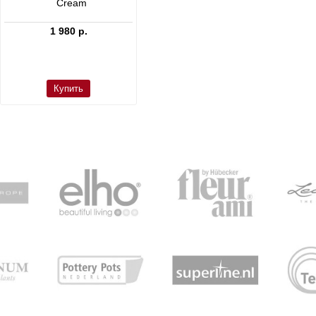
Cream
Dax L Dioriet Grey
1 980 р.
24 300 р.
Купить
Купить