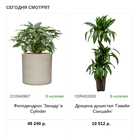
СЕГОДНЯ СМОТРЯТ
Гидропоника
CC0040807
В наличии
1DRHS3S30
В наличии
в
Филодендрон ‘Занаду’ в
Драцена душистая ‘Гавайи
Cylinder
Саншайн’
48 240 р.
10 512 р.