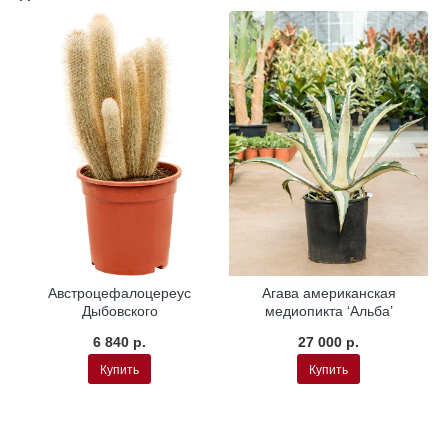
Австроцефалоцереус
Агава американская
Дыбовского
медиопикта ‘Альба’
6 840 р.
27 000 р.
Купить
Купить