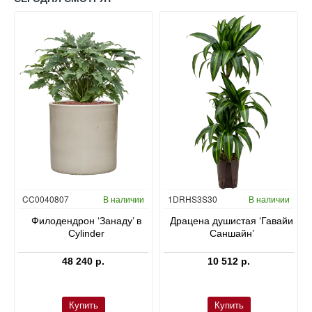
Гидропоника
CC0040807
В наличии
1DRHS3S30
В наличии
в
Филодендрон ‘Занаду’ в
Драцена душистая ‘Гавайи
Cylinder
Саншайн’
48 240 р.
10 512 р.
Купить
Купить