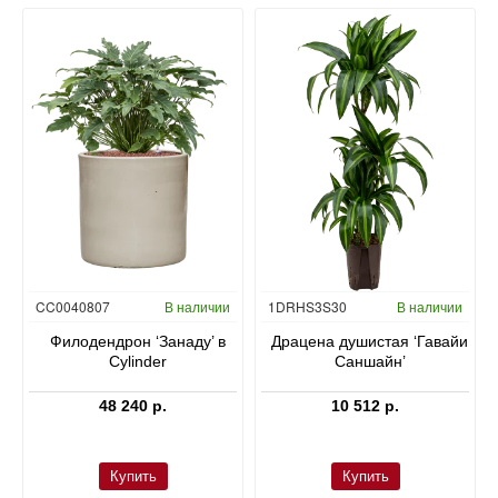
Гидропоника
CC0040807
В наличии
1DRHS3S30
В наличии
в
Филодендрон ‘Занаду’ в
Драцена душистая ‘Гавайи
Cylinder
Саншайн’
48 240 р.
10 512 р.
Купить
Купить