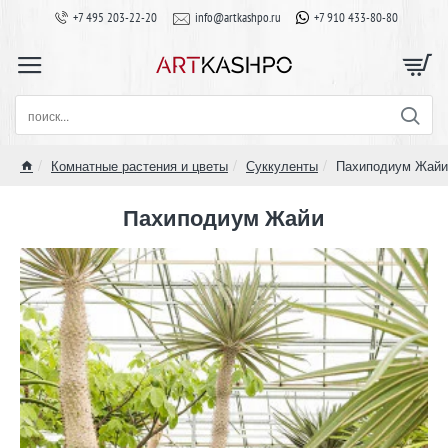
+7 495 203-22-20
info@artkashpo.ru
+7 910 433-80-80
поиск...
Комнатные растения и цветы
Суккуленты
Пахиподиум Жайи
home
Пахиподиум Жайи