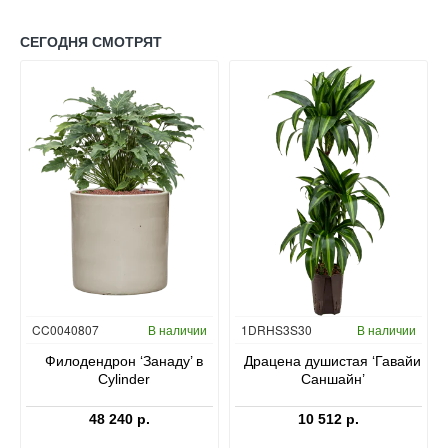
СЕГОДНЯ СМОТРЯТ
Гидропоника
CC0040807
В наличии
1DRHS3S30
В наличии
в
Филодендрон ‘Занаду’ в
Драцена душистая ‘Гавайи
Cylinder
Саншайн’
48 240 р.
10 512 р.