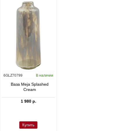
6GLZ70799
В наличии
6FSTDGD14
В наличии
C
Ваза Meja Splashed
Кашпо Cement & Stone
Cream
Dax L Dioriet Grey
1 980 р.
24 300 р.
Купить
Купить