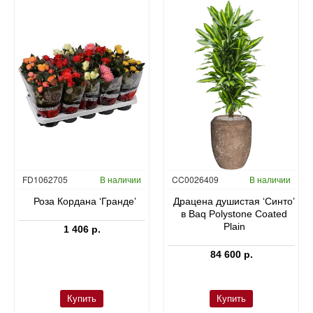
FD1062705
В наличии
CC0026409
В наличии
Роза Кордана ‘Гранде’
Драцена душистая ‘Синто’
в Baq Polystone Coated
Plain
1 406 р.
84 600 р.
Купить
Купить