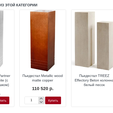
ИЗ ЭТОЙ КАТЕГОРИИ
artner
Пьедестал Metallic wood
Пьедестал TREEZ
te (с
matte copper
Effectory Beton колонн
шком)
белый песок
110 520 р.
.
пить
Купить
Пьедестал
Metallic
wood