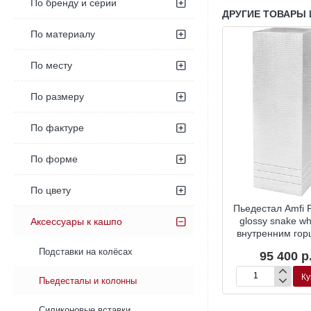
По бренду и серии
ДРУГИЕ ТОВАРЫ 
По материалу
По месту
По размеру
По фактуре
По форме
По цвету
ал TREEZ
Пьедестал TREEZ
Пьедестал Amfi P
eton колонна
Effectory Beton колонна
glossy snake whi
Аксессуары к кашпо
рый бетон
тёмно-серый бетон
внутренним гор
Подставки на колёсах
95 400 р
Ку
Пьедесталы и колонны
Пьедестал
Amfi
Partner
Силиконовые вставки