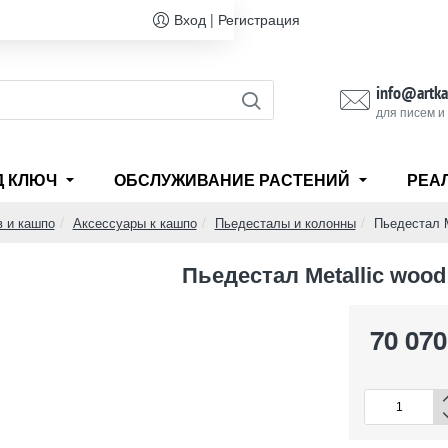
Вход | Регистрация
info@artka
для писем и
Д КЛЮЧ
ОБСЛУЖИВАНИЕ РАСТЕНИЙ
РЕА
в и кашпо
Аксессуары к кашпо
Пьедесталы и колонны
Пьедестал M
Пьедестал Metallic wood 
70 070