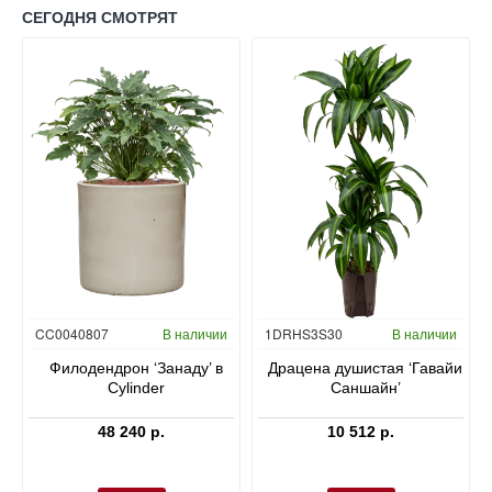
СЕГОДНЯ СМОТРЯТ
Гидропоника
CC0040807
В наличии
1DRHS3S30
В наличии
в
Филодендрон ‘Занаду’ в
Драцена душистая ‘Гавайи
Cylinder
Саншайн’
48 240 р.
10 512 р.