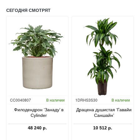
СЕГОДНЯ СМОТРЯТ
Гидропоника
CC0040807
В наличии
1DRHS3S30
В наличии
в
Филодендрон ‘Занаду’ в
Драцена душистая ‘Гавайи
Cylinder
Саншайн’
48 240 р.
10 512 р.