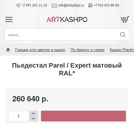
+7 495 203-22-20
info@artkashpo.ru
+7 910 433-80-80
поиск...
Горшки для цветов и кашпо
По бренду и серии
Кашпо Planti
home
Пьедестал Parel / Expert матовый
RAL*
260 640 р.