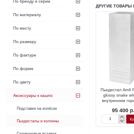
По бренду и серии
ДРУГИЕ ТОВАРЫ 
По материалу
По месту
По размеру
По фактуре
По форме
По цвету
ал TREEZ
Пьедестал TREEZ
Пьедестал Amfi P
eton колонна
Effectory Beton колонна
glossy snake whi
Аксессуары к кашпо
рый бетон
тёмно-серый бетон
внутренним гор
Подставки на колёсах
95 400 р
Ку
Пьедесталы и колонны
Пьедестал
Amfi
Partner
Силиконовые вставки