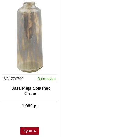
6GLZ70799
В наличии
6FSTDGD14
В наличии
C
Ваза Meja Splashed
Кашпо Cement & Stone
Cream
Dax L Dioriet Grey
1 980 р.
24 300 р.
Купить
Купить