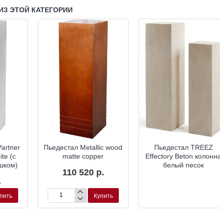
ИЗ ЭТОЙ КАТЕГОРИИ
artner
Пьедестал Metallic wood
Пьедестал TREEZ
te (с
matte copper
Effectory Beton колонн
шком)
белый песок
110 520 р.
.
пить
Купить
Пьедестал
Metallic
wood