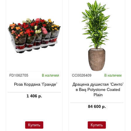
FD1062705
В наличии
CC0026409
В наличии
Роза Кордана ‘Гранде’
Драцена душистая ‘Синто’
в Baq Polystone Coated
Plain
1 406 р.
84 600 р.
Купить
Купить