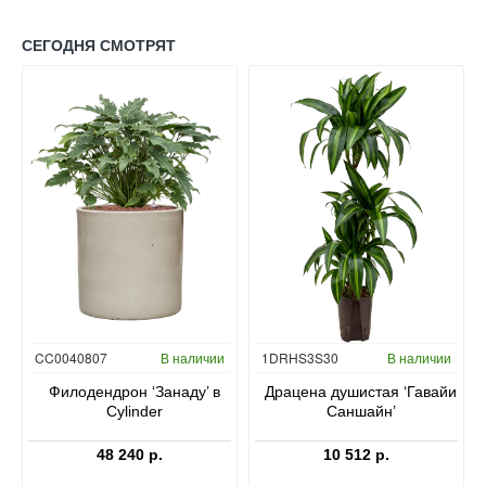
СЕГОДНЯ СМОТРЯТ
Гидропоника
CC0040807
В наличии
1DRHS3S30
В наличии
в
Филодендрон ‘Занаду’ в
Драцена душистая ‘Гавайи
Cylinder
Саншайн’
48 240 р.
10 512 р.