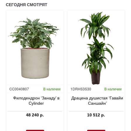
СЕГОДНЯ СМОТРЯТ
Гидропоника
CC0040807
В наличии
1DRHS3S30
В наличии
в
Филодендрон ‘Занаду’ в
Драцена душистая ‘Гавайи
Cylinder
Саншайн’
48 240 р.
10 512 р.