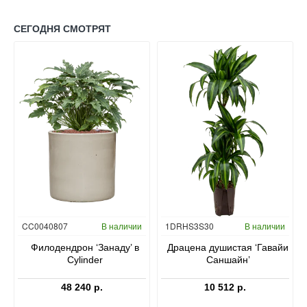
СЕГОДНЯ СМОТРЯТ
Гидропоника
CC0040807
В наличии
1DRHS3S30
В наличии
в
Филодендрон ‘Занаду’ в
Драцена душистая ‘Гавайи
Cylinder
Саншайн’
48 240 р.
10 512 р.