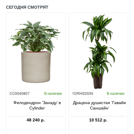
СЕГОДНЯ СМОТРЯТ
Гидропоника
CC0040807
В наличии
1DRHS3S30
В наличии
в
Филодендрон ‘Занаду’ в
Драцена душистая ‘Гавайи
Cylinder
Саншайн’
48 240 р.
10 512 р.