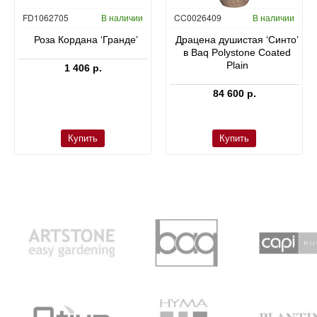
FD1062705
В наличии
CC0026409
В наличии
Роза Кордана ‘Гранде’
Драцена душистая ‘Синто’
в Baq Polystone Coated
Plain
1 406 р.
84 600 р.
Купить
Купить