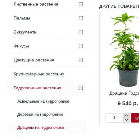
Лиственные растения
ДРУГИЕ ТОВАРЫ 
Пальмы
Суккуленты
Фикусы
Цветущие растения
Крупномерные растения
Гидропонные растения
Гидропоника
Гидропоника
Гид
 Годсефа
Драцена Годсефа
Драцена Год
а Бьюти’
‘Флорида Бьюти’
Ампельные на гидропонике
9 540 р.
90 р.
4 680 р.
Деревья на гидропонике
Купить
Купить
Ку
Драцена
Драцена
Годсефа
Годсефа
Драцены на гидропонике
‘Флорида
Бьюти’