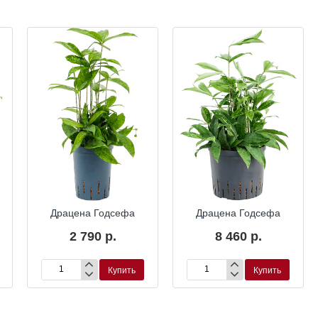
ка
Гидропоника
Гидропоника
Драцена Годсефа
Драцена Годсефа
2 790 р.
8 460 р.
Купить
Купить
Драцена
Драцена
Годсефа
Годсефа