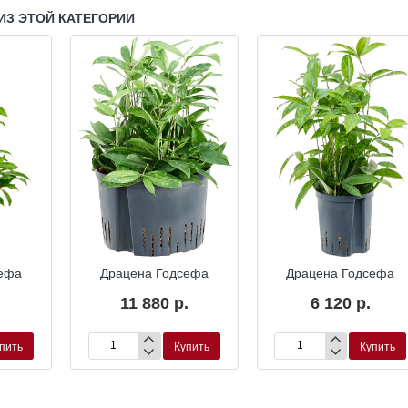
ИЗ ЭТОЙ КАТЕГОРИИ
ропоника
Гидропоника
Гидропони
сефа
Драцена Годсефа
Драцена Годсефа
11 880 р.
6 120 р.
пить
Купить
Купить
Драцена
Драцена
Годсефа
Годсефа