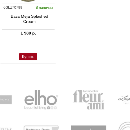
6GLZ70799
В наличии
6FSTDGD14
В наличии
C
Ваза Meja Splashed
Кашпо Cement & Stone
Cream
Dax L Dioriet Grey
1 980 р.
24 300 р.
Купить
Купить