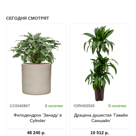
СЕГОДНЯ СМОТРЯТ
Гидропоника
CC0040807
В наличии
1DRHS3S30
В наличии
в
Филодендрон ‘Занаду’ в
Драцена душистая ‘Гавайи
Cylinder
Саншайн’
48 240 р.
10 512 р.