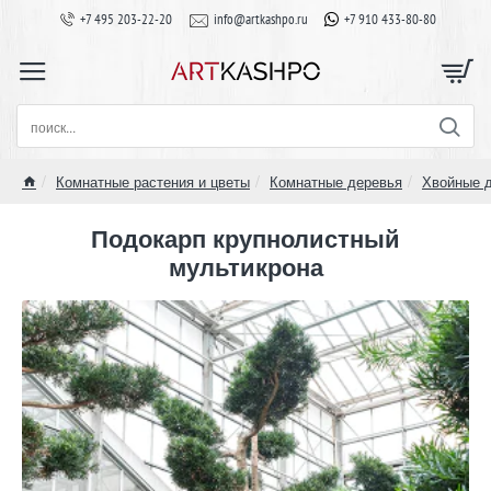
+7 495 203-22-20
info@artkashpo.ru
+7 910 433-80-80
поиск...
Комнатные растения и цветы
Комнатные деревья
Хвойные 
home
Подокарп крупнолистный
мультикрона