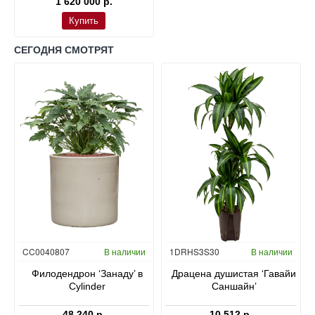
1 620 000 р.
Купить
СЕГОДНЯ СМОТРЯТ
Гидропоника
CC0040807
В наличии
1DRHS3S30
В наличии
в
Филодендрон ‘Занаду’ в
Драцена душистая ‘Гавайи
Cylinder
Саншайн’
48 240 р.
10 512 р.