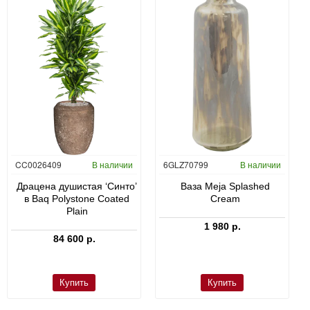
CC0026409
В наличии
6GLZ70799
В наличии
Драцена душистая ‘Синто’
Ваза Meja Splashed
в Baq Polystone Coated
Cream
Plain
1 980 р.
84 600 р.
Купить
Купить