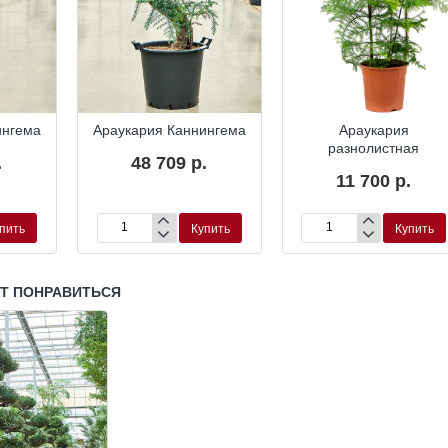
ингема
Араукария Каннингема
Араукария
разнолистная
.
48 709 р.
11 700 р.
пить
Купить
Купить
Араукария
Араукария
Каннингема
разнолистная
УТ ПОНРАВИТЬСЯ