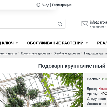
Вход | Регистрация
info@artka
для писем и
Д КЛЮЧ
ОБСЛУЖИВАНИЕ РАСТЕНИЙ
РЕА
ния и цветы
Комнатные деревья
Хвойные деревья
Подокарп круп
Подокарп крупнолистный
Наличие:
В 
Бренд:
Nieuw
Артикул:
4P
Следующая 
Доставка:
со