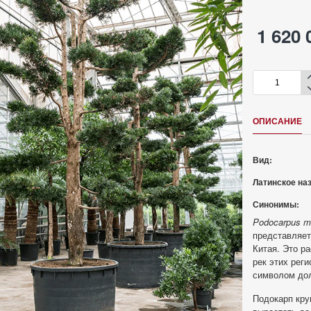
1 620 
ОПИСАНИЕ
Вид:
Латинское на
Синонимы:
Podocarpus m
представляет
Китая. Это р
рек этих реги
символом дол
Подокарп кру