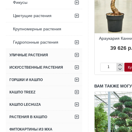
Фикусы
Цветущие растения
Крупномерные растения
окарп
Подокарп
Араукария Канн
Гидропонные растения
листный
крупнолистный
39 626 р
00 р.
43 200 р.
УЛИЧНЫЕ РАСТЕНИЯ
Купить
Купить
Ку
ИСКУССТВЕННЫЕ РАСТЕНИЯ
Подокарп
Араукария
ный
крупнолистный
Каннингема
ГОРШКИ И КАШПО
ВАМ ТАКЖЕ МОГ
КАШПО TREEZ
КАШПО LECHUZA
РАСТЕНИЯ В КАШПО
ФИТОКАРТИНЫ ИЗ МХА