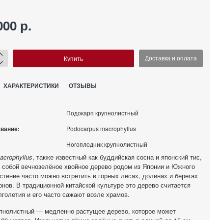
000 р.
Купить
Доставка и оплата
ХАРАКТЕРИСТИКИ
ОТЗЫВЫ
Подокарп крупнолистный
звание:
Podocarpus macrophyllus
Ногоплодник крупнолистный
acrophyllus
, также известный как буддийская сосна и японский тис,
 собой вечнозелёное хвойное дерево родом из Японии и Южного
астение часто можно встретить в горных лесах, долинах и берегах
онов. В традиционной китайской культуре это дерево считается
голетия и его часто сажают возле храмов.
пнолистный — медленно растущее дерево, которое может