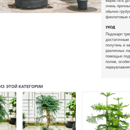
вырастать до
очень прочные
обычно грубу
фиолетовые я
УХОД
Подокарп тре
достаточным 
полутень и з
различных ла
помощью под
полив, особе
переувлажнят
ИЗ ЭТОЙ КАТЕГОРИИ