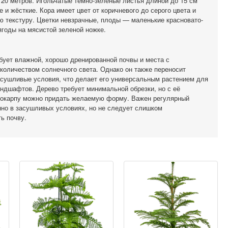
 20 метров. Игольчатые тёмно-зелёные листья длиной до 15 см
 и жёсткие. Кора имеет цвет от коричневого до серого цвета и
ю текстуру. Цветки невзрачные, плоды — маленькие красновато-
годы на мясистой зеленой ножке.
бует влажной, хорошо дренированной почвы и места с
количеством солнечного света. Однако он также переносит
асушливые условия, что делает его универсальным растением для
ндшафтов. Дерево требует минимальной обрезки, но с её
окарпу можно придать желаемую форму. Важен регулярный
нно в засушливых условиях, но не следует слишком
ь почву.