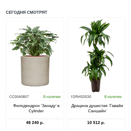
СЕГОДНЯ СМОТРЯТ
Гидропоника
CC0040807
В наличии
1DRHS3S30
В наличии
в
Филодендрон ‘Занаду’ в
Драцена душистая ‘Гавайи
Cylinder
Саншайн’
48 240 р.
10 512 р.