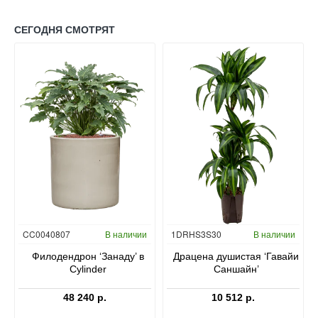
СЕГОДНЯ СМОТРЯТ
Гидропоника
CC0040807
В наличии
1DRHS3S30
В наличии
в
Филодендрон ‘Занаду’ в
Драцена душистая ‘Гавайи
Cylinder
Саншайн’
48 240 р.
10 512 р.