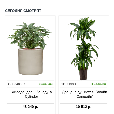
СЕГОДНЯ СМОТРЯТ
Гидропоника
CC0040807
В наличии
1DRHS3S30
В наличии
в
Филодендрон ‘Занаду’ в
Драцена душистая ‘Гавайи
Cylinder
Саншайн’
48 240 р.
10 512 р.