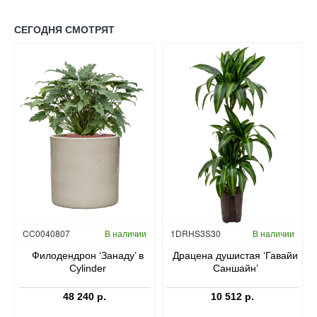
СЕГОДНЯ СМОТРЯТ
Гидропоника
CC0040807
В наличии
1DRHS3S30
В наличии
в
Филодендрон ‘Занаду’ в
Драцена душистая ‘Гавайи
Cylinder
Саншайн’
48 240 р.
10 512 р.